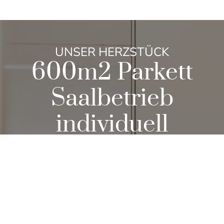
UNSER HERZSTÜCK
600m2 Parkett
Saalbetrieb
individuell
einteilbar!
Unser klimatisierter, vielseitig zu nutzender
Bankettsaal ist absolut flexibel in der Raum- und
Tischaufstellung. Ausgestattet mit moderner